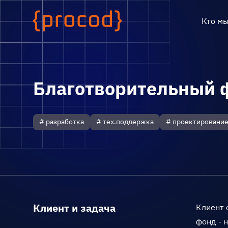
Кто м
Благотворительный 
# разработка
# тех.поддержка
# проектировани
Клиент и задача
Клиент 
фонд - 