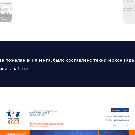
ве пожеланий клиента, было составлено техническое зада
или к работе.