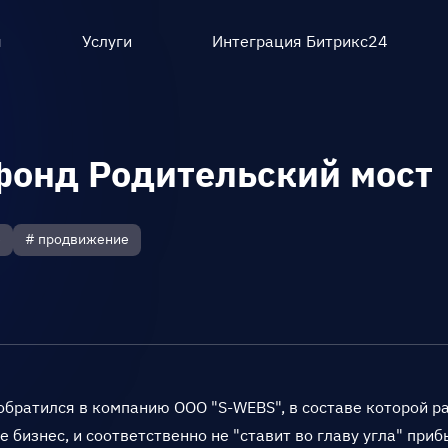
ы
Услуги
Интеграция Битрикс24
фонд Родительский мост
е
# продвижение
обратился в компанию ООО "S-WEBS", в составе которой р
не бизнес, и соответственно не "ставит во главу угла" при