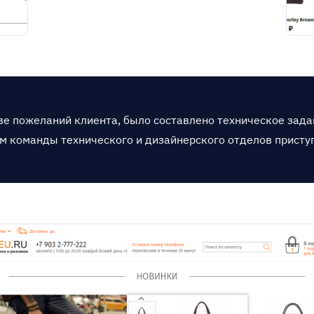
ве пожеланий клиента, было составлено техническое задан
м команды технического и дизайнерского отделов приступ