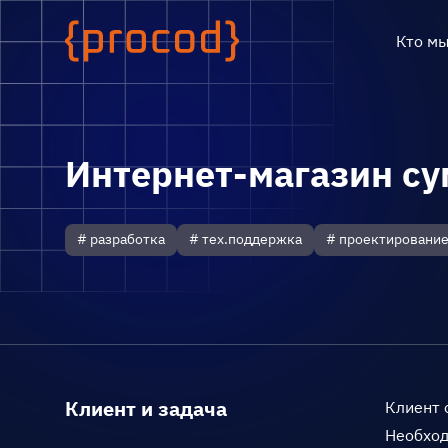
Кто м
Интернет-магазин су
# разработка
# тех.поддержка
# проектировани
Клиент и задача
Клиент 
Необход